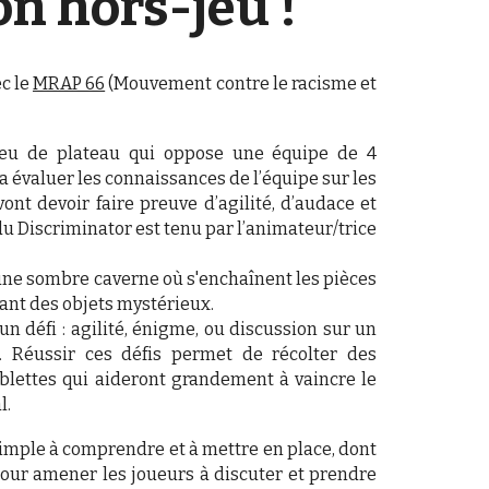
n hors-jeu !
ec le
MRAP 66
(Mouvement contre le racisme et
 jeu de plateau qui oppose une équipe de 4
a évaluer les connaissances de l’équipe sur les
ont devoir faire preuve d’agilité, d’audace et
du Discriminator est tenu par l’animateur/trice
, une sombre caverne où s'enchaînent les pièces
ant des objets mystérieux.
n défi : agilité, énigme, ou discussion sur un
 Réussir ces défis permet de récolter des
ablettes qui aideront grandement à vaincre le
l.
simple à comprendre et à mettre en place, dont
eu pour amener les joueurs à discuter et prendre